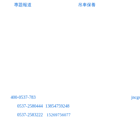
專題報道
吊車保養
0電話：
400-0537-783
郵箱地址：
jncg
服務部：
0537-2580444
13854759248
聯系人：田經
采購部：
0537-2583222
15269756077
地址：山東省