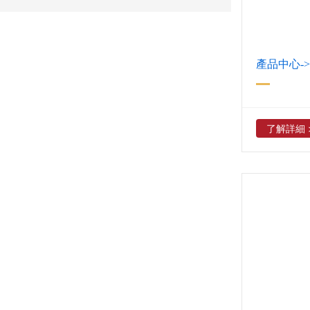
產品中心-
汽車吊車-
了解詳細 