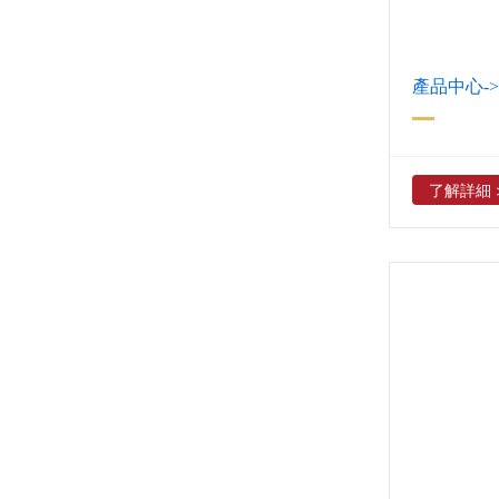
產品中心-
汽車吊車-
了解詳細 