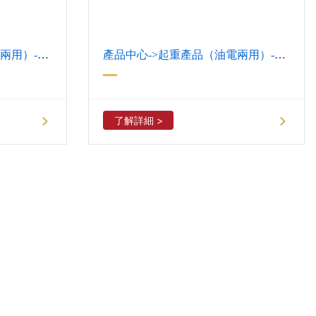
兩用）->
產品中心->起重產品（油電兩用）->
利卡
汽車吊車->5噸藍牌東風多利卡
了解詳細 >