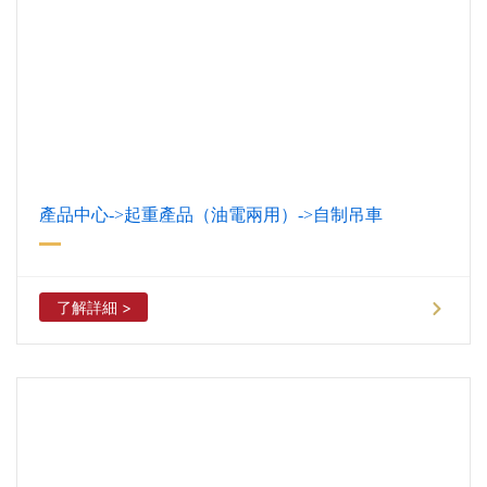
產品中心->起重產品（油電兩用）->自制吊車
了解詳細 >