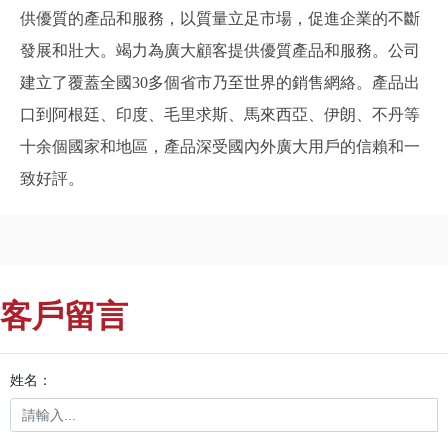
供優質的產品和服務，以質量立足市場，促進企業的不斷
發展和壯大。竭力為廣大顧客提供優質產品和服務。公司
建立了覆蓋全國30多個省市乃至世界的銷售網絡。產品出
口到阿根廷、印度、毛里求斯、馬來西亞、伊朗、不丹等
十余個國家和地區，產品深受國內外廣大用戶的信賴和一
致好評。
客戶留言
姓名：