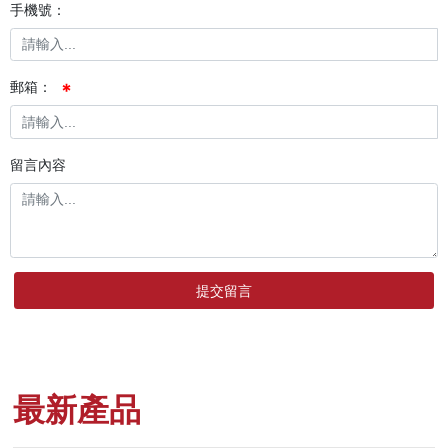
手機號：
郵箱：
留言內容
提交留言
最新產品