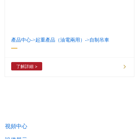
產品中心->起重產品（油電兩用）->自制吊車
了解詳細 >
視頻中心