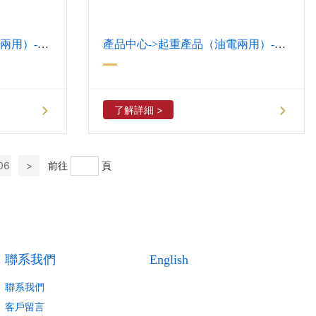
兩用）->
產品中心->起重產品（油電兩用）->
汽車吊車->10噸唐駿
了解詳細 >
06
>
前往
頁
聯系我們
English
聯系我們
客戶留言