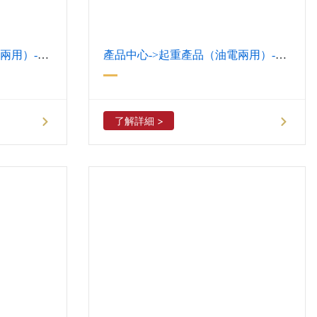
兩用）->
產品中心->起重產品（油電兩用）->
汽車吊車->10噸唐駿
了解詳細 >