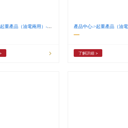
>起重產品（油電兩用）->
產品中心->起重產品（油電
10噸唐駿
汽車吊車->10噸唐駿
>
了解詳細 >