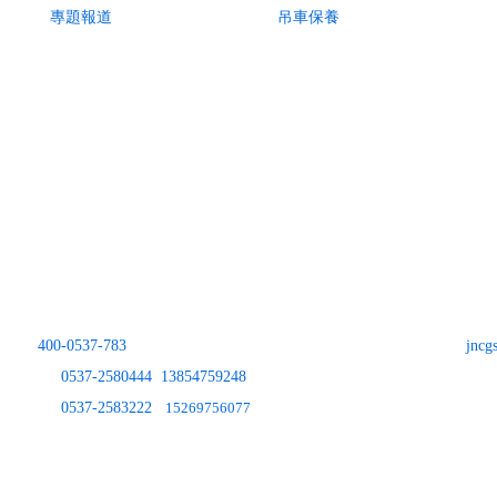
專題報道
吊車保養
0電話：
400-0537-783
郵箱地址：
jncg
服務部：
0537-2580444
13854759248
聯系人：田經
采購部：
0537-2583222
15269756077
地址：山東省