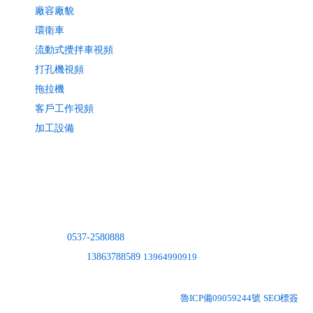
廠容廠貌
環衛車
流動式攪拌車視頻
打孔機視頻
拖拉機
客戶工作視頻
加工設備
聯系我們
全國統一銷售電話：
15153702626
40
銷售部：
0537-2580888
售后
國際貿易部：
13863788589
13964990919
公司
? 2022 濟寧四通工程機械有限公司
魯ICP備09059244號
SEO標簽