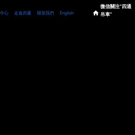
微信關注“四通
中心
走進四通
聯系我們
English
吊車”